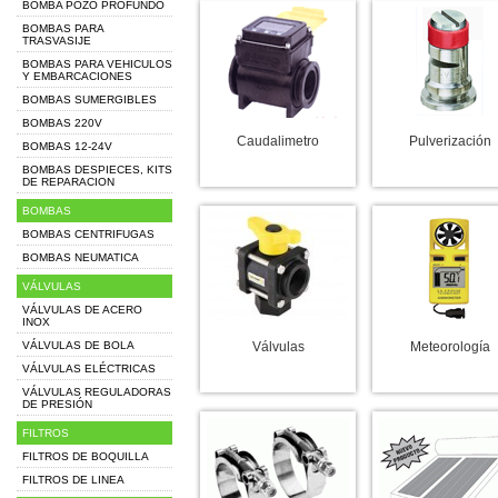
BOMBA POZO PROFUNDO
BOMBAS PARA
TRASVASIJE
BOMBAS PARA VEHICULOS
Y EMBARCACIONES
BOMBAS SUMERGIBLES
BOMBAS 220V
Caudalimetro
Pulverización
BOMBAS 12-24V
BOMBAS DESPIECES, KITS
DE REPARACION
BOMBAS
BOMBAS CENTRIFUGAS
BOMBAS NEUMATICA
VÁLVULAS
VÁLVULAS DE ACERO
INOX
VÁLVULAS DE BOLA
Válvulas
Meteorología
VÁLVULAS ELÉCTRICAS
VÁLVULAS REGULADORAS
DE PRESIÓN
FILTROS
FILTROS DE BOQUILLA
FILTROS DE LINEA