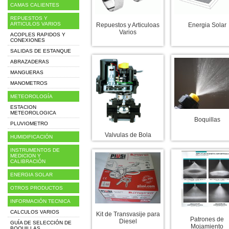
CAMAS CALIENTES
REPUESTOS Y
ARTICULOS VARIOS
Repuestos y Articuloas
Energia Solar
Varios
ACOPLES RAPIDOS Y
CONEXIONES
SALIDAS DE ESTANQUE
ABRAZADERAS
MANGUERAS
MANOMETROS
METEOROLOGÍA
ESTACION
METEOROLOGICA
Boquillas
PLUVIOMETRO
Valvulas de Bola
HUMIDIFICACIÓN
INSTRUMENTOS DE
MEDICION Y
CALIBRACIÓN
ENERGIA SOLAR
OTROS PRODUCTOS
INFORMACIÓN TECNICA
CALCULOS VARIOS
Kit de Transvasije para
Patrones de
Diesel
GUÍA DE SELECCIÓN DE
Mojamiento
BOQUILLAS