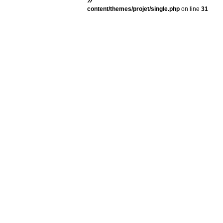
content/themes/projet/single.php
on line
31