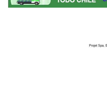
Projet Spa. 