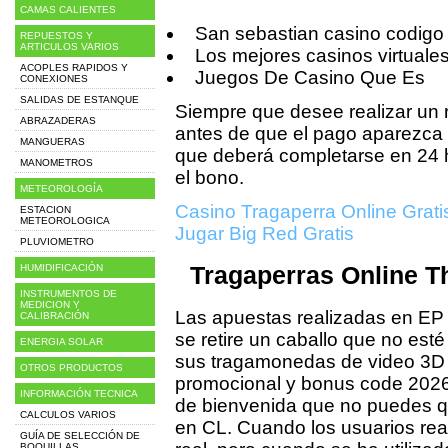
CAMAS CALIENTES
San sebastian casino codigo
REPUESTOS Y
ARTICULOS VARIOS
Los mejores casinos virtuale
ACOPLES RAPIDOS Y
Juegos De Casino Que Es
CONEXIONES
SALIDAS DE ESTANQUE
Siempre que desee realizar un 
ABRAZADERAS
antes de que el pago aparezca 
MANGUERAS
que deberá completarse en 24 
MANOMETROS
el bono.
METEOROLOGÍA
Casino Tragaperra Online Grati
ESTACION
METEOROLOGICA
Jugar Big Red Gratis
PLUVIOMETRO
HUMIDIFICACIÓN
Tragaperras Online T
INSTRUMENTOS DE
MEDICION Y
Las apuestas realizadas en EP
CALIBRACIÓN
se retire un caballo que no es
ENERGIA SOLAR
sus tragamonedas de video 3D f
OTROS PRODUCTOS
promocional y bonus code 202
INFORMACIÓN TECNICA
de bienvenida que no puedes qu
CALCULOS VARIOS
en CL. Cuando los usuarios rea
GUÍA DE SELECCIÓN DE
BOQUILLAS