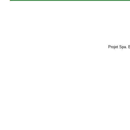
Projet Spa. 