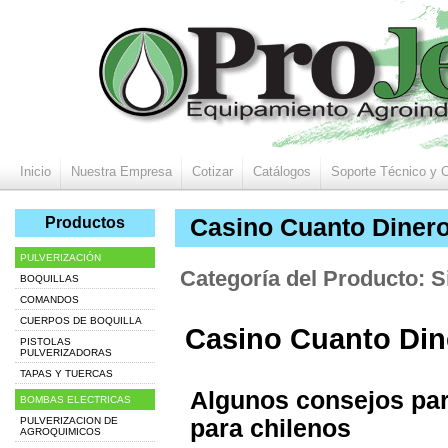
Inicio
Nuestra Empresa
Cotizar
Catálogos
Soporte Técnico y 
Productos
Casino Cuanto Diner
PULVERIZACIÓN
Categoría del Producto: S
BOQUILLAS
COMANDOS
CUERPOS DE BOQUILLA
Casino Cuanto Di
PISTOLAS
PULVERIZADORAS
TAPAS Y TUERCAS
Algunos consejos para
BOMBAS ELECTRICAS
PULVERIZACION DE
para chilenos
AGROQUIMICOS