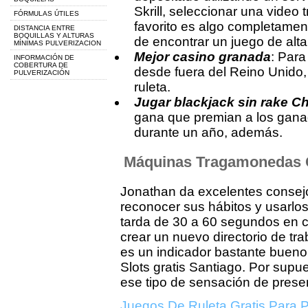
Skrill, seleccionar una vide
FÓRMULAS ÚTILES
favorito es algo completamen
DISTANCIA ENTRE
BOQUILLAS Y ALTURAS
de encontrar un juego de alta
MÍNIMAS PULVERIZACION
Mejor casino granada
: Para
INFORMACIÓN DE
COBERTURA DE
desde fuera del Reino Unido,
PULVERIZACIÓN
ruleta.
Jugar blackjack sin rake Ch
gana que premian a los gana
durante un año, además.
Máquinas Tragamonedas 
Jonathan da excelentes consej
reconocer sus hábitos y usarlos
tarda de 30 a 60 segundos en 
crear un nuevo directorio de t
es un indicador bastante buen
Slots gratis Santiago. Por supu
ese tipo de sensación de prese
Juegos De Ruleta Gratis Para 