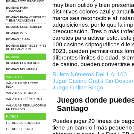
BOMBA POZO PROFUNDO
muy bien pulido y bien presen
BOMBAS PARA
distintivos colores azul y amar
TRASVASIJE
marca sea reconocible al insta
BOMBAS PARA VEHICULOS
Y EMBARCACIONES
adquisiciones, por lo que la im
BOMBAS SUMERGIBLES
preocupación. Tres o más trofe
BOMBAS 220V
carretes para activar esto, este
BOMBAS 12-24V
100 casinos criptográficos dif
BOMBAS DESPIECES, KITS
DE REPARACION
2023, pueden permitir otras for
diferentes límites de edad. Sie
BOMBAS
de casino, pueden convertirse 
BOMBAS CENTRIFUGAS
BOMBAS NEUMATICA
Ruleta Números Del 1 Al 100
VÁLVULAS
Jugar Casino Gratis Sin Desc
VÁLVULAS DE ACERO
Juego Online Bingo
INOX
VÁLVULAS DE BOLA
Juegos donde puedes u
VÁLVULAS ELÉCTRICAS
VÁLVULAS REGULADORAS
Santiago
DE PRESIÓN
FILTROS
Puedes jugar 20 líneas de pago 
FILTROS DE BOQUILLA
tiene un bankroll más pequeño
FILTROS DE LINEA