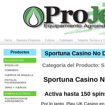
Inicio
Nuestra Empresa
Cotizar
Catálogos
Soporte Técnico y 
Productos
Sportuna Casino No 
PULVERIZACIÓN
Categoría del Producto: S
BOQUILLAS
COMANDOS
CUERPOS DE BOQUILLA
Sportuna Casino N
PISTOLAS
PULVERIZADORAS
TAPAS Y TUERCAS
Activa hasta 150 spin
BOMBAS ELECTRICAS
PULVERIZACION DE
AGROQUIMICOS
Por lo tanto, Play UK Casino en 