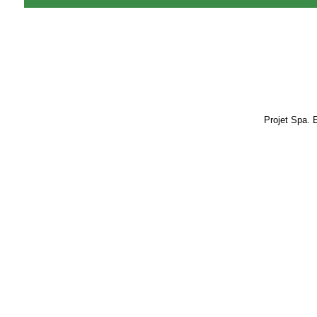
Projet Spa. 