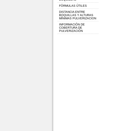
FÓRMULAS ÚTILES
DISTANCIA ENTRE
BOQUILLAS Y ALTURAS
MÍNIMAS PULVERIZACION
INFORMACIÓN DE
COBERTURA DE
PULVERIZACIÓN