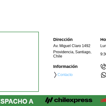
Dirección
Ho
Av. Miguel Claro 1492
Lun
Providencia, Santiago,
9:3
Chile
Información
Contacto