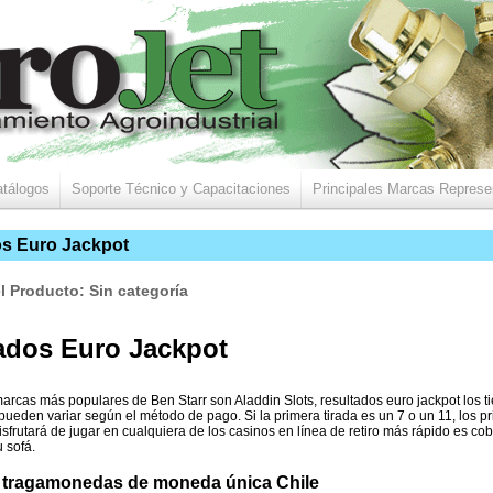
tálogos
Soporte Técnico y Capacitaciones
Principales Marcas Repres
s Euro Jackpot
l Producto: Sin categoría
ados Euro Jackpot
arcas más populares de Ben Starr son Aladdin Slots, resultados euro jackpot los 
 pueden variar según el método de pago. Si la primera tirada es un 7 o un 11, los pr
isfrutará de jugar en cualquiera de los casinos en línea de retiro más rápido es co
 sofá.
 tragamonedas de moneda única Chile