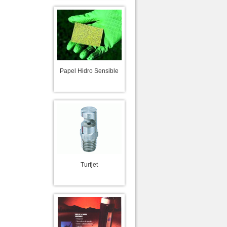
Papel Hidro Sensible
Turfjet