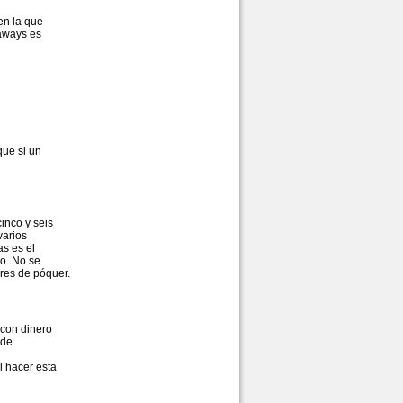
en la que
gaways es
que si un
inco y seis
varios
as es el
so. No se
ores de póquer.
 con dinero
 de
l hacer esta