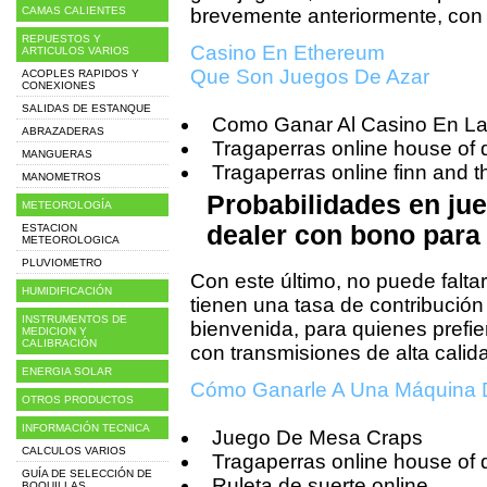
CAMAS CALIENTES
brevemente anteriormente, con 
REPUESTOS Y
Casino En Ethereum
ARTICULOS VARIOS
Que Son Juegos De Azar
ACOPLES RAPIDOS Y
CONEXIONES
SALIDAS DE ESTANQUE
Como Ganar Al Casino En La
ABRAZADERAS
Tragaperras online house of
MANGUERAS
Tragaperras online finn and th
MANOMETROS
Probabilidades en jue
METEOROLOGÍA
dealer con bono para
ESTACION
METEOROLOGICA
PLUVIOMETRO
Con este último, no puede faltar
HUMIDIFICACIÓN
tienen una tasa de contribución
INSTRUMENTOS DE
bienvenida, para quienes prefie
MEDICION Y
CALIBRACIÓN
con transmisiones de alta calid
ENERGIA SOLAR
Cómo Ganarle A Una Máquina 
OTROS PRODUCTOS
INFORMACIÓN TECNICA
Juego De Mesa Craps
CALCULOS VARIOS
Tragaperras online house of
GUÍA DE SELECCIÓN DE
Ruleta de suerte online
BOQUILLAS