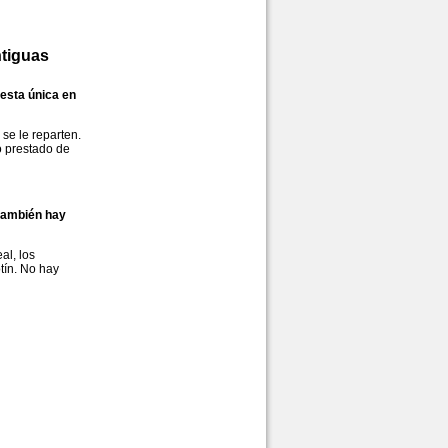
tiguas
esta única en
se le reparten.
o prestado de
también hay
al, los
tín. No hay