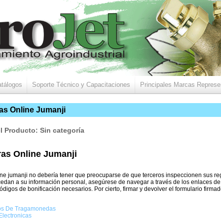
tálogos
Soporte Técnico y Capacitaciones
Principales Marcas Repres
as Online Jumanji
l Producto: Sin categoría
ras Online Jumanji
ne jumanji no debería tener que preocuparse de que terceros inspeccionen sus reg
cedan a su información personal, asegúrese de navegar a través de los enlaces de
digos de bonificación necesarios. Por cierto, firmar y devolver el formulario firmad
os De Tragamonedas
Electronicas