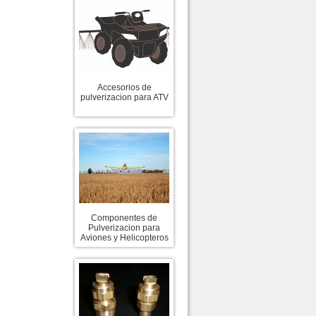
Accesorios de
pulverizacion para ATV
Componentes de
Pulverizacion para
Aviones y Helicopteros