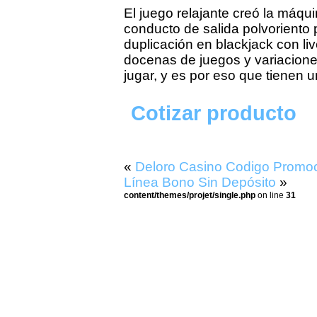
El juego relajante creó la máq
conducto de salida polvoriento 
duplicación en blackjack con li
docenas de juegos y variacione
jugar, y es por eso que tienen un
Cotizar producto
«
Deloro Casino Codigo Promo
Línea Bono Sin Depósito
»
content/themes/projet/single.php
on line
31