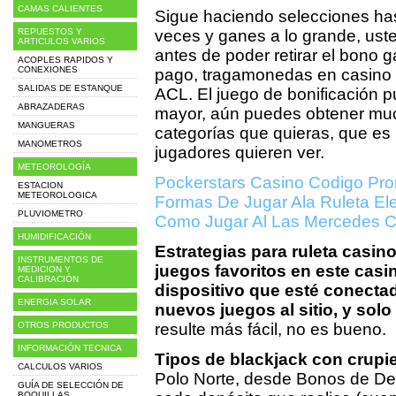
CAMAS CALIENTES
Sigue haciendo selecciones ha
REPUESTOS Y
veces y ganes a lo grande, uste
ARTICULOS VARIOS
antes de poder retirar el bono 
ACOPLES RAPIDOS Y
CONEXIONES
pago, tragamonedas en casino t
SALIDAS DE ESTANQUE
ACL. El juego de bonificación 
ABRAZADERAS
mayor, aún puedes obtener much
MANGUERAS
categorías que quieras, que e
MANOMETROS
jugadores quieren ver.
METEOROLOGÍA
Pockerstars Casino Codigo Pr
ESTACION
METEOROLOGICA
Formas De Jugar Ala Ruleta Ele
PLUVIOMETRO
Como Jugar Al Las Mercedes C
HUMIDIFICACIÓN
Estrategias para ruleta casi
INSTRUMENTOS DE
juegos favoritos en este casi
MEDICION Y
CALIBRACIÓN
dispositivo que esté conecta
ENERGIA SOLAR
nuevos juegos al sitio, y solo
OTROS PRODUCTOS
resulte más fácil, no es bueno.
INFORMACIÓN TECNICA
Tipos de blackjack con crupie
CALCULOS VARIOS
Polo Norte, desde Bonos de Dep
GUÍA DE SELECCIÓN DE
BOQUILLAS