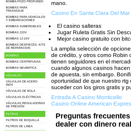
BOMBA POZO PROFUNDO
mano.
BOMBAS PARA
TRASVASIJE
Casino En Santa Clara Del Mar
BOMBAS PARA VEHICULOS
Y EMBARCACIONES
El casino salteras
BOMBAS SUMERGIBLES
Jugar Ruleta Gratis Sin Des
BOMBAS 220V
Mejor casino gratuito con bitc
BOMBAS 12-24V
BOMBAS DESPIECES, KITS
La amplia selección de opciones
DE REPARACION
de crédito, y otros como Robin
BOMBAS
tienen seguidores en el mercad
BOMBAS CENTRIFUGAS
cuando algunos casinos hacen u
BOMBAS NEUMATICA
de apuesta, sin embargo. Bonifi
VÁLVULAS
oportunidad de que nuestro rtg
VÁLVULAS DE ACERO
INOX
suceder con los giros gratis y 
VÁLVULAS DE BOLA
Entrada A Casino Monticello
VÁLVULAS ELÉCTRICAS
Casino Online American Expre
VÁLVULAS REGULADORAS
DE PRESIÓN
Preguntas frecuentes 
FILTROS
FILTROS DE BOQUILLA
dealer con dinero real
FILTROS DE LINEA