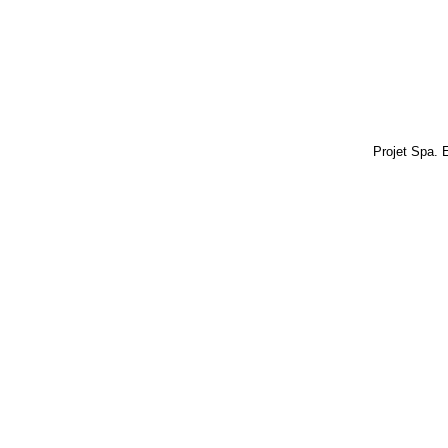
Projet Spa. 