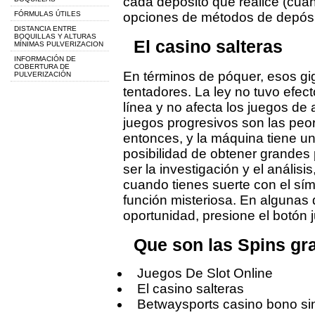
cada depósito que realice (cuand
FÓRMULAS ÚTILES
opciones de métodos de depósi
DISTANCIA ENTRE
BOQUILLAS Y ALTURAS
El casino salteras
MÍNIMAS PULVERIZACION
INFORMACIÓN DE
COBERTURA DE
En términos de póquer, esos gi
PULVERIZACIÓN
tentadores. La ley no tuvo efec
línea y no afecta los juegos de 
juegos progresivos son las peo
entonces, y la máquina tiene un
posibilidad de obtener grandes
ser la investigación y el anális
cuando tienes suerte con el sím
función misteriosa. En algunas 
oportunidad, presione el botón j
Que son las Spins gra
Juegos De Slot Online
El casino salteras
Betwaysports casino bono sin