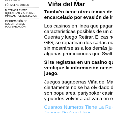
Viña del Mar
FÓRMULAS ÚTILES
DISTANCIA ENTRE
También tiene otros temas de
BOQUILLAS Y ALTURAS
MÍNIMAS PULVERIZACION
encarcelado por evasión de 
INFORMACIÓN DE
COBERTURA DE
Los casinos en línea que pagan
PULVERIZACIÓN
características posibles de un 
Cuenta y luego Retirar. El casin
GIG, se repartirán dos cartas o
sin mostrárselas a los demás j
algunas promociones que Swift
Si te registras en un casino 
verifique la información neces
juego.
Juegos tragaperras Viña del M
ciertamente no se ha olvidado 
son populares, partypoker casin
y puedes volver a activarla en e
Cuantos Numeros Tiene La Rul
Juegos De Azar Usos