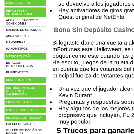
se devuelve a los jugadores a
CAMAS CALIENTES
Hay activadores de giros gra
REPUESTOS Y
ARTICULOS VARIOS
Quest original de NetEnts.
ACOPLES RAPIDOS Y
CONEXIONES
Bono Sin Depósito Casino
SALIDAS DE ESTANQUE
ABRAZADERAS
Si lograste darle una vuelta a 
MANGUERAS
mFortunes este Halloween, es 
MANOMETROS
póquer como este cuando las g
METEOROLOGÍA
He escrito, juegos de la ruleta
ESTACION
METEOROLOGICA
en cuenta que los votantes de
PLUVIOMETRO
principal fuerza de votantes qu
HUMIDIFICACIÓN
Una vez que el jugador alcanc
INSTRUMENTOS DE
MEDICION Y
Kevin Durant.
CALIBRACIÓN
Preguntas y respuestas sob
ENERGIA SOLAR
Hay algunos de los mejores t
OTROS PRODUCTOS
progresivo que incluyen, Fu
INFORMACIÓN TECNICA
muy popular.
CALCULOS VARIOS
5 Trucos para ganarl
GUÍA DE SELECCIÓN DE
BOQUILLAS