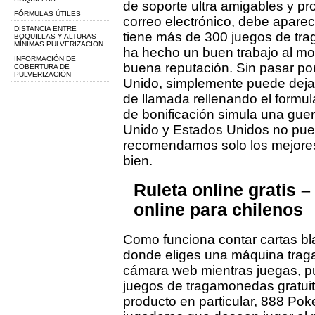
de soporte ultra amigables y pr
FÓRMULAS ÚTILES
correo electrónico, debe aparec
DISTANCIA ENTRE
tiene más de 300 juegos de tr
BOQUILLAS Y ALTURAS
MÍNIMAS PULVERIZACION
ha hecho un buen trabajo al mo
INFORMACIÓN DE
buena reputación. Sin pasar po
COBERTURA DE
PULVERIZACIÓN
Unido, simplemente puede dejar
de llamada rellenando el formula
de bonificación simula una guer
Unido y Estados Unidos no pued
recomendamos solo los mejores 
bien.
Ruleta online gratis – 
online para chilenos
Como funciona contar cartas bl
donde eliges una máquina trag
cámara web mientras juegas, pu
juegos de tragamonedas gratuit
producto en particular, 888 Pok