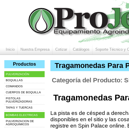
Inicio
Nuestra Empresa
Cotizar
Catálogos
Soporte Técnico y 
Productos
Tragamonedas Para P
PULVERIZACIÓN
Categoría del Producto: S
BOQUILLAS
COMANDOS
CUERPOS DE BOQUILLA
Tragamonedas Para
PISTOLAS
PULVERIZADORAS
TAPAS Y TUERCAS
La pista es de césped a derech
BOMBAS ELECTRICAS
disponibles en el sitio y las c
PULVERIZACION DE
AGROQUIMICOS
registre en Spin Palace online.