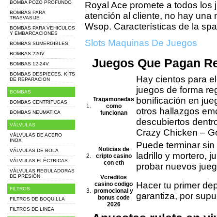
BOMBA POZO PROFUNDO
Royal Ace promete a todos los 
BOMBAS PARA
atención al cliente, no hay una 
TRASVASIJE
Wsop. Características de la spa
BOMBAS PARA VEHICULOS
Y EMBARCACIONES
Slots Maquinas De Juegos
BOMBAS SUMERGIBLES
BOMBAS 220V
Juegos Que Pagan Re
BOMBAS 12-24V
BOMBAS DESPIECES, KITS
Hay cientos para e
DE REPARACION
juegos de forma reg
BOMBAS
bonificación en ju
Tragamonedas
BOMBAS CENTRIFUGAS
1.
como
otros hallazgos em
BOMBAS NEUMATICA
funcionan
descubiertos dentr
VÁLVULAS
Crazy Chicken – G
VÁLVULAS DE ACERO
INOX
Puede terminar sin 
Noticias de
VÁLVULAS DE BOLA
ladrillo y mortero,
2.
cripto casino
VÁLVULAS ELÉCTRICAS
con eth
probar nuevos jueg
VÁLVULAS REGULADORAS
DE PRESIÓN
Vcreditos
Hacer tu primer depó
casino codigo
FILTROS
3.
promocional y
garantiza, por supu
bonus code
FILTROS DE BOQUILLA
2026
FILTROS DE LINEA