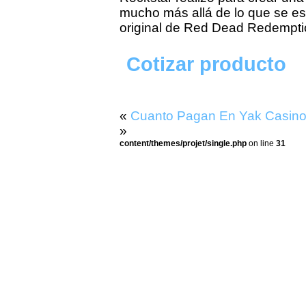
mucho más allá de lo que se es
original de Red Dead Redempti
Cotizar producto
«
Cuanto Pagan En Yak Casin
»
content/themes/projet/single.php
on line
31