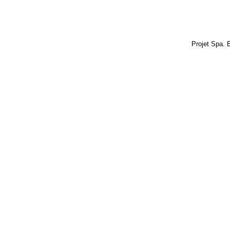
Projet Spa. 