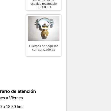
Pulverizador de
espalda recargable
SHURFLO
Cuerpos de boquillas
con abrazaderas
rario de atención
es a Viernes
0 a 18:30 hrs.