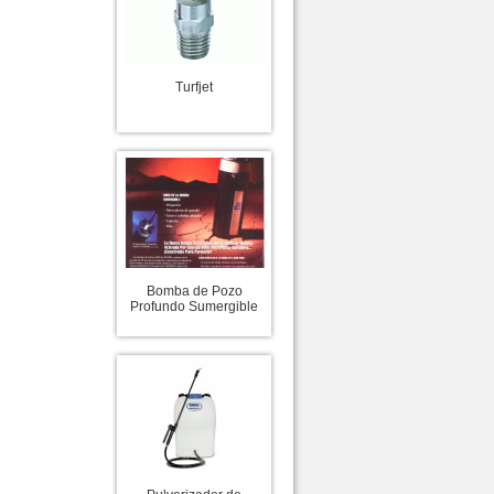
Turfjet
Bomba de Pozo
Profundo Sumergible