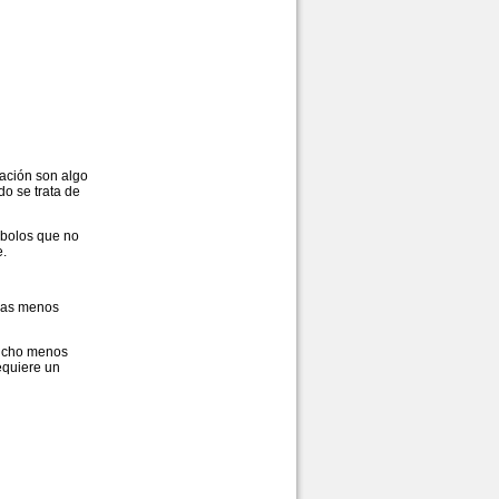
cación son algo
o se trata de
mbolos que no
e.
edas menos
mucho menos
requiere un