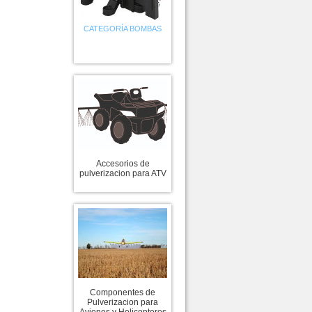
CATEGORÍA BOMBAS
Accesorios de
pulverizacion para ATV
Componentes de
Pulverizacion para