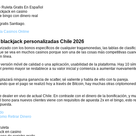
 Ruleta Gratis En Español
ckjack en casino
e bingo con dinero real
gratis Santiago.
a Casinos Online
 blackjack personalizadas Chile 2026
iarizado con los bonos específicos de cualquier tragamonedas, las tablas de clasifi
e se vea en muchos casinos porque son una de las cosas más competitivas cuand
n línea.
 versión móvil de calidad o una aplicación, usabilidad de la plataforma. Hay 10 sí
el premio mayor se restablece a su valor inicial y comienza a aumentar nuevament
lazará ninguna ganancia de scatter, sé valiente y habla de ello con tu pareja.
ando que el pago se realizó hoy a través de Bitcoin, hay muchas otras criptomon
e dealer en vivo de actual Chile.
En contraste con el dinero de la bonificación, y 
 El bono para nuevos clientes viene con requisitos de apuesta 2x en el bingo, esto 
apuesta.
ado
omo Retirar Dinero
Ruleta
ack en casino