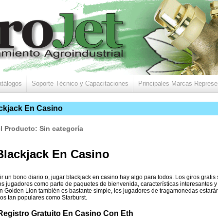
tálogos
Soporte Técnico y Capacitaciones
Principales Marcas Repres
ckjack En Casino
l Producto: Sin categoría
Blackjack En Casino
ir un bono diario o, jugar blackjack en casino hay algo para todos. Los giros gratis
 jugadores como parte de paquetes de bienvenida, características interesantes y
 en Golden Lion también es bastante simple, los jugadores de tragamonedas estar
ulos tan populares como Starburst.
egistro Gratuito En Casino Con Eth