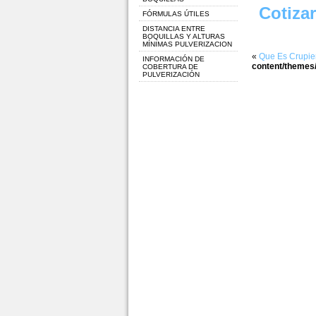
Cotiza
FÓRMULAS ÚTILES
DISTANCIA ENTRE
BOQUILLAS Y ALTURAS
MÍNIMAS PULVERIZACION
«
Que Es Crupie
INFORMACIÓN DE
content/themes/
COBERTURA DE
PULVERIZACIÓN