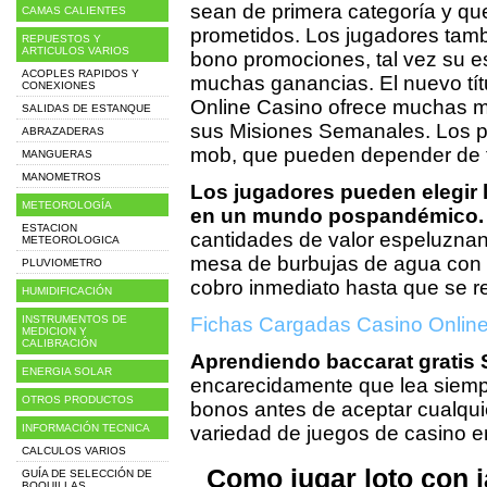
sean de primera categoría y qu
CAMAS CALIENTES
prometidos. Los jugadores tamb
REPUESTOS Y
ARTICULOS VARIOS
bono promociones, tal vez su es
ACOPLES RAPIDOS Y
muchas ganancias. El nuevo tí
CONEXIONES
Online Casino ofrece muchas m
SALIDAS DE ESTANQUE
sus Misiones Semanales. Los p
ABRAZADERAS
mob, que pueden depender de 
MANGUERAS
MANOMETROS
Los jugadores pueden elegir 
METEOROLOGÍA
en un mundo pospandémico
ESTACION
cantidades de valor espeluznant
METEOROLOGICA
mesa de burbujas de agua con em
PLUVIOMETRO
cobro inmediato hasta que se re
HUMIDIFICACIÓN
INSTRUMENTOS DE
Fichas Cargadas Casino Onlin
MEDICION Y
CALIBRACIÓN
Aprendiendo baccarat gratis 
ENERGIA SOLAR
encarecidamente que lea siempr
OTROS PRODUCTOS
bonos antes de aceptar cualquie
INFORMACIÓN TECNICA
variedad de juegos de casino en
CALCULOS VARIOS
Como jugar loto con 
GUÍA DE SELECCIÓN DE
BOQUILLAS