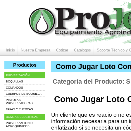
Inicio
Nuestra Empresa
Cotizar
Catálogos
Soporte Técnico y 
Productos
Como Jugar Loto Con
PULVERIZACIÓN
Categoría del Producto: S
BOQUILLAS
COMANDOS
CUERPOS DE BOQUILLA
Como Jugar Loto 
PISTOLAS
PULVERIZADORAS
TAPAS Y TUERCAS
Un cliente que es reacio o no e
BOMBAS ELECTRICAS
información necesaria para un i
PULVERIZACION DE
AGROQUIMICOS
enfatizado si se necesita un 