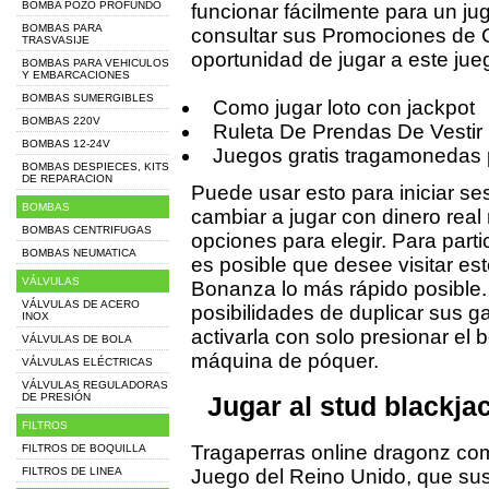
BOMBA POZO PROFUNDO
funcionar fácilmente para un ju
BOMBAS PARA
consultar sus Promociones de 
TRASVASIJE
oportunidad de jugar a este ju
BOMBAS PARA VEHICULOS
Y EMBARCACIONES
BOMBAS SUMERGIBLES
Como jugar loto con jackpot
BOMBAS 220V
Ruleta De Prendas De Vestir 
BOMBAS 12-24V
Juegos gratis tragamonedas 
BOMBAS DESPIECES, KITS
DE REPARACION
Puede usar esto para iniciar se
BOMBAS
cambiar a jugar con dinero rea
BOMBAS CENTRIFUGAS
opciones para elegir. Para partic
BOMBAS NEUMATICA
es posible que desee visitar est
VÁLVULAS
Bonanza lo más rápido posible.
VÁLVULAS DE ACERO
posibilidades de duplicar sus g
INOX
activarla con solo presionar e
VÁLVULAS DE BOLA
máquina de póquer.
VÁLVULAS ELÉCTRICAS
VÁLVULAS REGULADORAS
DE PRESIÓN
Jugar al stud blackja
FILTROS
Tragaperras online dragonz com
FILTROS DE BOQUILLA
FILTROS DE LINEA
Juego del Reino Unido, que sus 