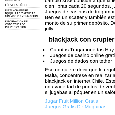
cambio si se considera que la le
cien libras cada 20 segundos, j
FÓRMULAS ÚTILES
DISTANCIA ENTRE
Juegos de casinos de tragamone
BOQUILLAS Y ALTURAS
MÍNIMAS PULVERIZACION
Ben es un scatter y también está
INFORMACIÓN DE
monto de su primer depósito. 
COBERTURA DE
PULVERIZACIÓN
jolly.
blackjack con crupier
Cuantos Tragamonedas Hay 
Juegos de casino online grat
Juegos de dados con tether
Eso no quiere decir que la reg
Malta, concéntrese en realizar
blackjack en internet Chile. E
una variedad de puntos de vent
si jugabas al póquer en un saló
Jugar Fruit Million Gratis
Juegos Gratis De Máquinas