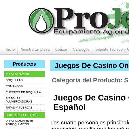
Inicio
Nuestra Empresa
Cotizar
Catálogos
Soporte Técnico y 
Productos
Juegos De Casino Onl
PULVERIZACIÓN
Categoría del Producto: S
BOQUILLAS
COMANDOS
CUERPOS DE BOQUILLA
Juegos De Casino 
PISTOLAS
PULVERIZADORAS
Español
TAPAS Y TUERCAS
BOMBAS ELECTRICAS
PULVERIZACION DE
Los cuatro personajes principa
AGROQUIMICOS
conocidos, resulta que los mé