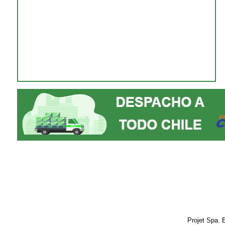
Projet Spa. 