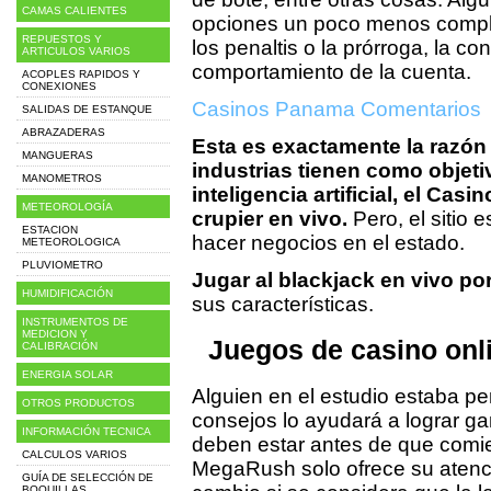
CAMAS CALIENTES
opciones un poco menos complic
REPUESTOS Y
los penaltis o la prórroga, la c
ARTICULOS VARIOS
comportamiento de la cuenta.
ACOPLES RAPIDOS Y
CONEXIONES
Casinos Panama Comentarios
SALIDAS DE ESTANQUE
ABRAZADERAS
Esta es exactamente la razón 
MANGUERAS
industrias tienen como objeti
MANOMETROS
inteligencia artificial, el Cas
METEOROLOGÍA
crupier en vivo.
Pero, el sitio 
ESTACION
hacer negocios en el estado.
METEOROLOGICA
PLUVIOMETRO
Jugar al blackjack en vivo por
HUMIDIFICACIÓN
sus características.
INSTRUMENTOS DE
MEDICION Y
Juegos de casino onli
CALIBRACIÓN
ENERGIA SOLAR
Alguien en el estudio estaba p
OTROS PRODUCTOS
consejos lo ayudará a lograr g
INFORMACIÓN TECNICA
deben estar antes de que comi
CALCULOS VARIOS
MegaRush solo ofrece su atenció
GUÍA DE SELECCIÓN DE
BOQUILLAS