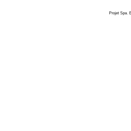
Projet Spa. 