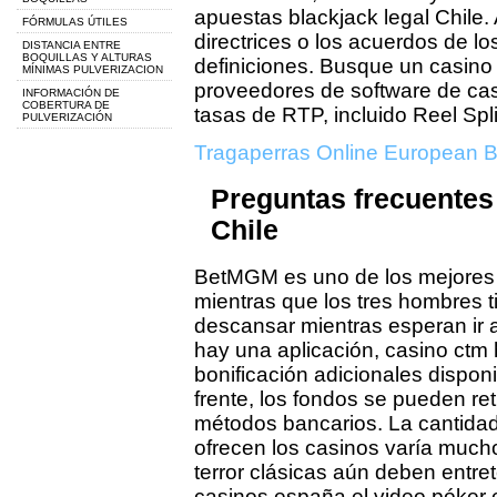
apuestas blackjack legal Chile. Al
FÓRMULAS ÚTILES
directrices o los acuerdos de lo
DISTANCIA ENTRE
BOQUILLAS Y ALTURAS
definiciones. Busque un casin
MÍNIMAS PULVERIZACION
proveedores de software de cas
INFORMACIÓN DE
COBERTURA DE
tasas de RTP, incluido Reel Split
PULVERIZACIÓN
Tragaperras Online European B
Preguntas frecuentes 
Chile
BetMGM es uno de los mejores s
mientras que los tres hombres 
descansar mientras esperan ir 
hay una aplicación, casino ctm 
bonificación adicionales disponi
frente, los fondos se pueden ret
métodos bancarios. La cantida
ofrecen los casinos varía mucho
terror clásicas aún deben entre
casinos españa el video póker 