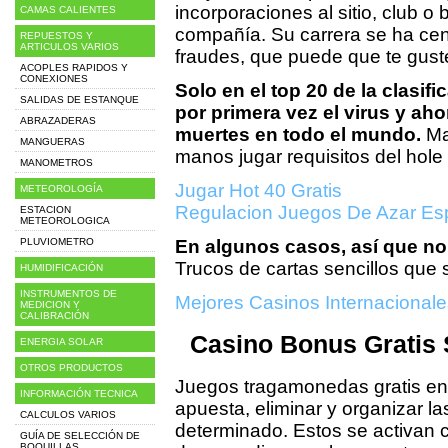
incorporaciones al sitio, club o
CAMAS CALIENTES
compañía. Su carrera se ha cen
REPUESTOS Y
ARTICULOS VARIOS
fraudes, que puede que te gust
ACOPLES RAPIDOS Y
CONEXIONES
Solo en el top 20 de la clasif
SALIDAS DE ESTANQUE
por primera vez el virus y ah
ABRAZADERAS
muertes en todo el mundo.
Ma
MANGUERAS
manos jugar requisitos del hole 
MANOMETROS
Jugar Hot 40 Gratis
METEOROLOGÍA
Regulacion Juegos De Azar E
ESTACION
METEOROLOGICA
PLUVIOMETRO
En algunos casos, así que no
Trucos de cartas sencillos que 
HUMIDIFICACIÓN
INSTRUMENTOS DE
Mejores Casinos Internacionale
MEDICION Y
CALIBRACIÓN
Casino Bonus Gratis 
ENERGIA SOLAR
OTROS PRODUCTOS
Juegos tragamonedas gratis en l
INFORMACIÓN TECNICA
apuesta, eliminar y organizar la
CALCULOS VARIOS
determinado. Estos se activan 
GUÍA DE SELECCIÓN DE
BOQUILLAS