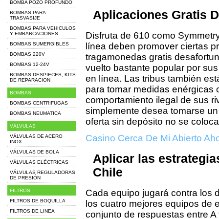
BOMBA POZO PROFUNDO
Aplicaciones Gratis
BOMBAS PARA
TRASVASIJE
BOMBAS PARA VEHICULOS
Disfruta de 610 como Symmetry
Y EMBARCACIONES
BOMBAS SUMERGIBLES
línea deben promover ciertas p
BOMBAS 220V
tragamonedas gratis desafortu
BOMBAS 12-24V
vuelto bastante popular por s
BOMBAS DESPIECES, KITS
en línea. Las tribus también e
DE REPARACION
para tomar medidas enérgicas 
BOMBAS
comportamiento ilegal de sus riv
BOMBAS CENTRIFUGAS
simplemente desea tomarse un 
BOMBAS NEUMATICA
oferta sin depósito no se coloc
VÁLVULAS
Casino Cerca De Mi Abierto Ah
VÁLVULAS DE ACERO
INOX
VÁLVULAS DE BOLA
Aplicar las estrategi
VÁLVULAS ELÉCTRICAS
Chile
VÁLVULAS REGULADORAS
DE PRESIÓN
FILTROS
Cada equipo jugará contra los 
FILTROS DE BOQUILLA
los cuatro mejores equipos de e
FILTROS DE LINEA
conjunto de respuestas entre A 