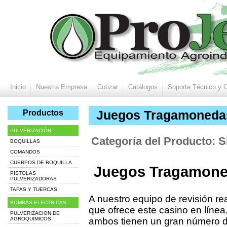
Inicio
Nuestra Empresa
Cotizar
Catálogos
Soporte Técnico y 
Productos
Juegos Tragamonedas
PULVERIZACIÓN
Categoría del Producto: S
BOQUILLAS
COMANDOS
CUERPOS DE BOQUILLA
Juegos Tragamone
PISTOLAS
PULVERIZADORAS
TAPAS Y TUERCAS
A nuestro equipo de revisión rea
BOMBAS ELECTRICAS
que ofrece este casino en líne
PULVERIZACION DE
AGROQUIMICOS
ambos tienen un gran número d