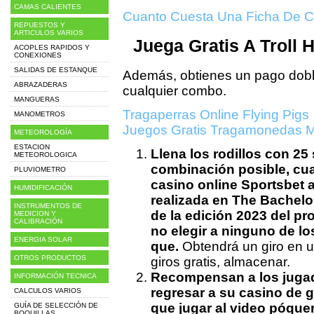
CAMAS CALIENTES
Cuanto Cuesta Una Ficha De C
REPUESTOS Y
ARTICULOS VARIOS
Juega Gratis A Troll
ACOPLES RAPIDOS Y
CONEXIONES
SALIDAS DE ESTANQUE
Además, obtienes un pago dobl
ABRAZADERAS
cualquier combo.
MANGUERAS
Tragaperras Online Flying Pigs
MANOMETROS
Juegos Gratis Tragamonedas 
METEOROLOGÍA
ESTACION
Llena los rodillos con 25
METEOROLOGICA
combinación posible, cual
PLUVIOMETRO
casino online Sportsbet
HUMIDIFICACIÓN
realizada en The Bachelo
INSTRUMENTOS DE
de la edición 2023 del pr
MEDICION Y
CALIBRACIÓN
no elegir a ninguno de lo
ENERGIA SOLAR
que.
Obtendrá un giro en
OTROS PRODUCTOS
giros gratis, almacenar.
Recompensan a los jugad
INFORMACIÓN TECNICA
regresar a su casino de g
CALCULOS VARIOS
que jugar al video póquer 
GUÍA DE SELECCIÓN DE
BOQUILLAS