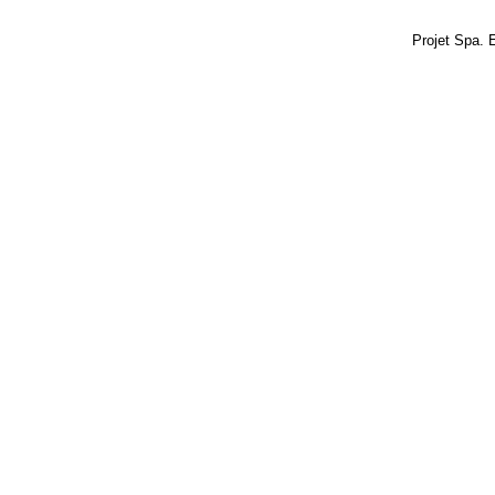
Projet Spa. 