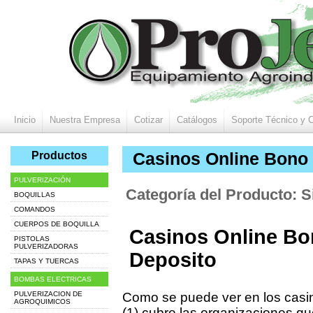
Inicio
Nuestra Empresa
Cotizar
Catálogos
Soporte Técnico y 
Productos
Casinos Online Bono 
PULVERIZACIÓN
Categoría del Producto: S
BOQUILLAS
COMANDOS
CUERPOS DE BOQUILLA
Casinos Online Bo
PISTOLAS
PULVERIZADORAS
Deposito
TAPAS Y TUERCAS
BOMBAS ELECTRICAS
PULVERIZACION DE
Como se puede ver en los casi
AGROQUIMICOS
(1) cubre las organizaciones q