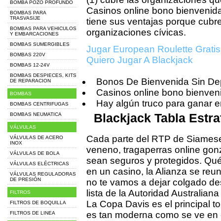
BOMBA POZO PROFUNDO
Casinos online bono bienvenida
BOMBAS PARA
TRASVASIJE
tiene sus ventajas porque cubre 
BOMBAS PARA VEHICULOS
organizaciones cívicas.
Y EMBARCACIONES
BOMBAS SUMERGIBLES
Jugar European Roulette Gratis
BOMBAS 220V
Quiero Jugar A Blackjack
BOMBAS 12-24V
BOMBAS DESPIECES, KITS
Bonos De Bienvenida Sin De
DE REPARACION
Casinos online bono bienveni
BOMBAS
Hay algún truco para ganar 
BOMBAS CENTRIFUGAS
BOMBAS NEUMATICA
Blackjack Tabla Estra
VÁLVULAS
Cada parte del RTP de Siamese
VÁLVULAS DE ACERO
INOX
veneno, tragaperras online go
VÁLVULAS DE BOLA
sean seguros y protegidos. Qué
VÁLVULAS ELÉCTRICAS
en un casino, la Alianza se reun
VÁLVULAS REGULADORAS
DE PRESIÓN
no te vamos a dejar colgado des
lista de la Autoridad Australi
FILTROS
La Copa Davis es el principal t
FILTROS DE BOQUILLA
es tan moderna como se ve en 
FILTROS DE LINEA