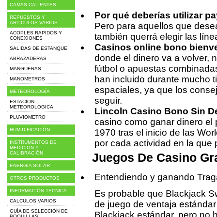
CAMAS CALIENTES
Por qué deberías utilizar p
REPUESTOS Y
ARTICULOS VARIOS
Pero para aquellos que desea
ACOPLES RAPIDOS Y
también querrá elegir las lín
CONEXIONES
Casinos online bono bienve
SALIDAS DE ESTANQUE
donde el dinero va a volver,
ABRAZADERAS
fútbol o apuestas combinada
MANGUERAS
han incluido durante mucho
MANOMETROS
espaciales, ya que los conse
METEOROLOGÍA
seguir.
ESTACION
METEOROLOGICA
Lincoln Casino Bono Sin De
PLUVIOMETRO
casino como ganar dinero el 
HUMIDIFICACIÓN
1970 tras el inicio de las Wo
por cada actividad en la que p
INSTRUMENTOS DE
MEDICION Y
CALIBRACIÓN
Juegos De Casino Gra
ENERGIA SOLAR
Entendiendo y ganando Trag
OTROS PRODUCTOS
INFORMACIÓN TECNICA
Es probable que Blackjack Sw
CALCULOS VARIOS
de juego de ventaja estándar
GUÍA DE SELECCIÓN DE
Blackjack estándar, pero no
BOQUILLAS