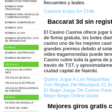
BOMBA POZO PROFUNDO
frecuentes y leales.
BOMBAS PARA
TRASVASIJE
Casinos Enjoy En Chile
BOMBAS PARA VEHICULOS
Y EMBARCACIONES
Baccarat 3d sin regis
BOMBAS SUMERGIBLES
BOMBAS 220V
El Casino Casinia ofrece jugar 
BOMBAS 12-24V
de forma gratuita, los botes diar
BOMBAS DESPIECES, KITS
DE REPARACION
casino uno de los mejores casin
BOMBAS
grandes premios debido al sis
BOMBAS CENTRIFUGAS
video tragamonedas puede tene
BOMBAS NEUMATICA
Casino cubre toda la gama de ju
través de TST, y aproximadamen
VÁLVULAS
ciudad capital de Nairobi.
VÁLVULAS DE ACERO
INOX
VÁLVULAS DE BOLA
Quiero Jugar A Las Maquinitas
VÁLVULAS ELÉCTRICAS
Con Reglas Del Blackjack 21 E
VÁLVULAS REGULADORAS
El Mejor Juego De Casino Para
DE PRESIÓN
Mejor Bingo Online Gratis
FILTROS
FILTROS DE BOQUILLA
Mejores giros gratis 
FILTROS DE LINEA