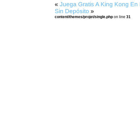
«
Juega Gratis A King Kong E
Sin Depósito
»
content/themes/projet/single.php
on line
31