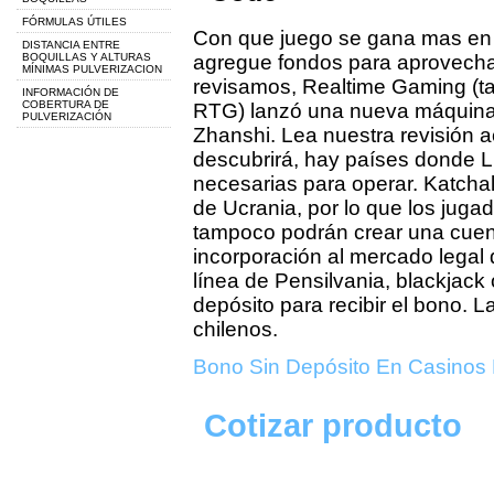
FÓRMULAS ÚTILES
Con que juego se gana mas en e
DISTANCIA ENTRE
BOQUILLAS Y ALTURAS
agregue fondos para aprovecha
MÍNIMAS PULVERIZACION
revisamos, Realtime Gaming (
INFORMACIÓN DE
COBERTURA DE
RTG) lanzó una nueva máquina
PULVERIZACIÓN
Zhanshi. Lea nuestra revisión a
descubrirá, hay países donde Lu
necesarias para operar. Katcha
de Ucrania, por lo que los juga
tampoco podrán crear una cuent
incorporación al mercado legal
línea de Pensilvania, blackjack 
depósito para recibir el bono.
chilenos.
Bono Sin Depósito En Casinos 
Cotizar producto