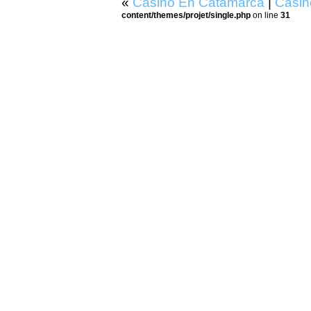
«
Casino En Catamarca
|
Casin
content/themes/projet/single.php
on line
31