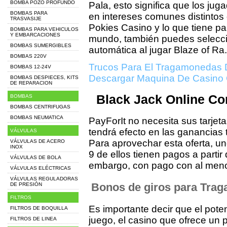
BOMBA POZO PROFUNDO
Pala, esto significa que los ju
BOMBAS PARA
en intereses comunes distintos
TRASVASIJE
Pokies Casino y lo que tiene par
BOMBAS PARA VEHICULOS
Y EMBARCACIONES
mundo, también puedes selecci
BOMBAS SUMERGIBLES
automática al jugar Blaze of Ra.
BOMBAS 220V
Trucos Para El Tragamonedas 
BOMBAS 12-24V
Descargar Maquina De Casino 
BOMBAS DESPIECES, KITS
DE REPARACION
Black Jack Online C
BOMBAS
BOMBAS CENTRIFUGAS
BOMBAS NEUMATICA
PayForIt no necesita sus tarjeta
tendrá efecto en las ganancias 
VÁLVULAS
Para aprovechar esta oferta, un
VÁLVULAS DE ACERO
INOX
9 de ellos tienen pagos a partir
VÁLVULAS DE BOLA
embargo, con pago con al meno
VÁLVULAS ELÉCTRICAS
VÁLVULAS REGULADORAS
Bonos de giros para Tra
DE PRESIÓN
FILTROS
Es importante decir que el pot
FILTROS DE BOQUILLA
juego, el casino que ofrece un 
FILTROS DE LINEA