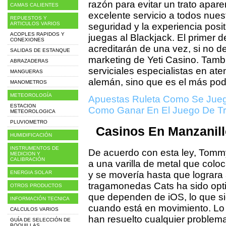
razón para evitar un trato apa
CAMAS CALIENTES
excelente servicio a todos nue
REPUESTOS Y
ARTICULOS VARIOS
seguridad y la experiencia posit
ACOPLES RAPIDOS Y
juegas al Blackjack. El primer d
CONEXIONES
acreditarán de una vez, si no de
SALIDAS DE ESTANQUE
marketing de Yeti Casino. Tamb
ABRAZADERAS
serviciales especialistas en ate
MANGUERAS
alemán, sino que es el más pod
MANOMETROS
METEOROLOGÍA
Apuestas Ruleta Como Se Jue
ESTACION
Como Ganar En El Juego De 
METEOROLOGICA
PLUVIOMETRO
Casinos En Manzanill
HUMIDIFICACIÓN
INSTRUMENTOS DE
De acuerdo con esta ley, Tommy
MEDICION Y
CALIBRACIÓN
a una varilla de metal que coloc
ENERGIA SOLAR
y se movería hasta que lograra 
tragamonedas Cats ha sido opti
OTROS PRODUCTOS
que dependen de iOS, lo que sig
INFORMACIÓN TECNICA
cuando está en movimiento. Lo
CALCULOS VARIOS
han resuelto cualquier problema 
GUÍA DE SELECCIÓN DE
BOQUILLAS