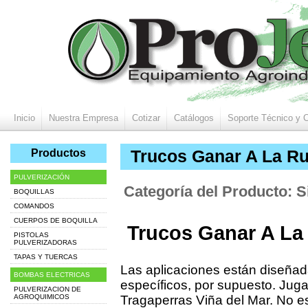
Inicio
Nuestra Empresa
Cotizar
Catálogos
Soporte Técnico y 
Productos
Trucos Ganar A La Ru
PULVERIZACIÓN
Categoría del Producto: S
BOQUILLAS
COMANDOS
CUERPOS DE BOQUILLA
Trucos Ganar A La
PISTOLAS
PULVERIZADORAS
TAPAS Y TUERCAS
Las aplicaciones están diseñad
BOMBAS ELECTRICAS
específicos, por supuesto. Jug
PULVERIZACION DE
AGROQUIMICOS
Tragaperras Viña del Mar. No e