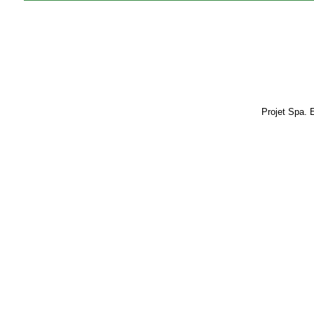
Projet Spa. 