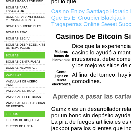
por lo que.
BOMBA POZO PROFUNDO
BOMBAS PARA
Casino Enjoy Santiago Horario
TRASVASIJE
Que Es El Croupier Blackjack
BOMBAS PARA VEHICULOS
Y EMBARCACIONES
Tragaperras Online Sweet Su
BOMBAS SUMERGIBLES
BOMBAS 220V
Casinos De Bitcoin S
BOMBAS 12-24V
Dice que la experienci
BOMBAS DESPIECES, KITS
DE REPARACION
casino lo ayudó a mant
Mejores
bonos de
BOMBAS
intrusiones, debe come
bienvenida
BOMBAS CENTRIFUGAS
y los mejores sitios de 
BOMBAS NEUMATICA
Como
Al final del torneo, ha
VÁLVULAS
jugar en
ruleta
comodines.
VÁLVULAS DE ACERO
electronica
INOX
VÁLVULAS DE BOLA
Aprende a pasar las carta
VÁLVULAS ELÉCTRICAS
VÁLVULAS REGULADORAS
DE PRESIÓN
Gamzix es un desarrollador rela
por un bono sin depósito ayudan
FILTROS
FILTROS DE BOQUILLA
La pila de fuegos artificiales e
FILTROS DE LINEA
jackpot para los clientes que in