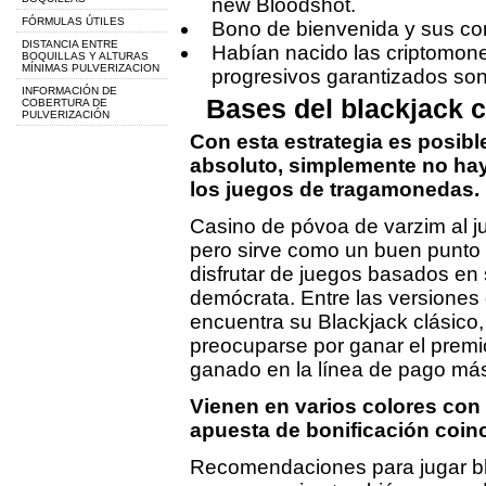
new Bloodshot.
FÓRMULAS ÚTILES
Bono de bienvenida y sus con
DISTANCIA ENTRE
Habían nacido las criptomoned
BOQUILLAS Y ALTURAS
MÍNIMAS PULVERIZACION
progresivos garantizados son 
INFORMACIÓN DE
Bases del blackjack c
COBERTURA DE
PULVERIZACIÓN
Con esta estrategia es posibl
absoluto, simplemente no ha
los juegos de tragamonedas.
Casino de póvoa de varzim al j
pero sirve como un buen punto d
disfrutar de juegos basados en s
demócrata. Entre las versiones
encuentra su Blackjack clásico, 
preocuparse por ganar el premi
ganado en la línea de pago má
Vienen en varios colores con 
apuesta de bonificación coin
Recomendaciones para jugar bla