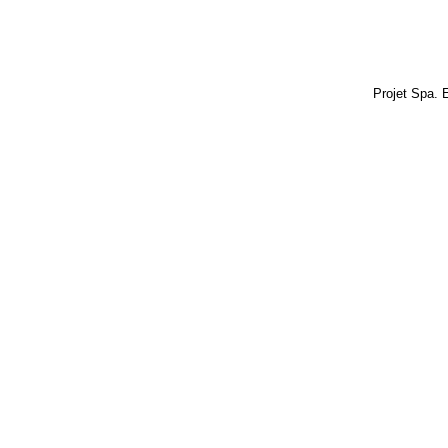
Projet Spa. 