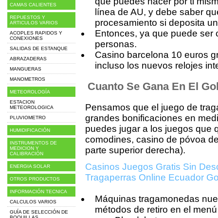
que puedes hacer por ti mism
CAMAS CALIENTES
línea de AU, y debe saber q
REPUESTOS Y
procesamiento si deposita un
ARTICULOS VARIOS
Entonces, ya que puede ser c
ACOPLES RAPIDOS Y
CONEXIONES
personas.
SALIDAS DE ESTANQUE
Casino barcelona 10 euros gra
ABRAZADERAS
incluso los nuevos relojes int
MANGUERAS
MANOMETROS
Cuanto Se Gana En El Gol
METEOROLOGÍA
ESTACION
Pensamos que el juego de tra
METEOROLOGICA
grandes bonificaciones en medi
PLUVIOMETRO
puedes jugar a los juegos que q
HUMIDIFICACIÓN
comodines, casino de póvoa de v
INSTRUMENTOS DE
parte superior derecha).
MEDICION Y
CALIBRACIÓN
Casinos Juegos Gratis Sin Des
ENERGIA SOLAR
Tragaperras Online Ecuador Go
OTROS PRODUCTOS
INFORMACIÓN TECNICA
Máquinas tragamonedas nueva
CALCULOS VARIOS
métodos de retiro en el menú
GUÍA DE SELECCIÓN DE
BOQUILLAS