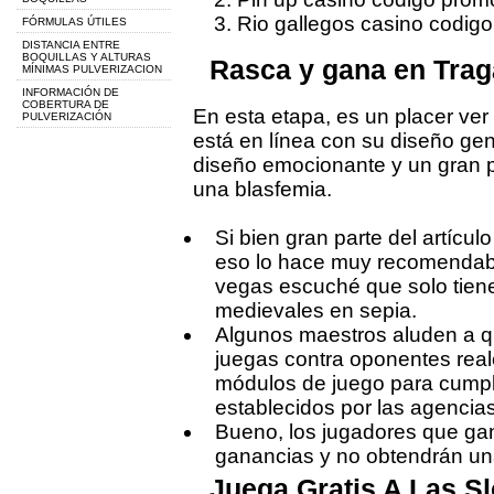
Rio gallegos casino codig
FÓRMULAS ÚTILES
DISTANCIA ENTRE
BOQUILLAS Y ALTURAS
Rasca y gana en Tra
MÍNIMAS PULVERIZACION
INFORMACIÓN DE
COBERTURA DE
En esta etapa, es un placer ver
PULVERIZACIÓN
está en línea con su diseño gen
diseño emocionante y un gran p
una blasfemia.
Si bien gran parte del artícu
eso lo hace muy recomendabl
vegas escuché que solo tiene
medievales en sepia.
Algunos maestros aluden a qu
juegas contra oponentes rea
módulos de juego para cumplir
establecidos por las agencia
Bueno, los jugadores que ga
ganancias y no obtendrán una
Juega Gratis A Las S