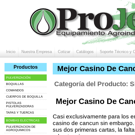
Inicio
Nuestra Empresa
Cotizar
Catálogos
Soporte Técnico y 
Productos
Mejor Casino De Can
PULVERIZACIÓN
Categoría del Producto: S
BOQUILLAS
COMANDOS
CUERPOS DE BOQUILLA
Mejor Casino De Can
PISTOLAS
PULVERIZADORAS
TAPAS Y TUERCAS
Casi exclusivamente para los e
BOMBAS ELECTRICAS
casino de cancun sin embargo. 
PULVERIZACION DE
sus dos primeras cartas, la fal
AGROQUIMICOS