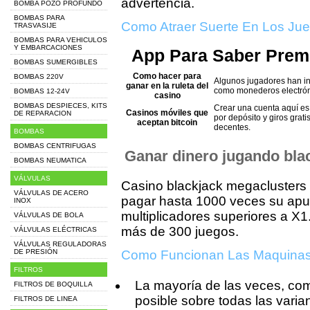
advertencia.
BOMBA POZO PROFUNDO
BOMBAS PARA
Como Atraer Suerte En Los Ju
TRASVASIJE
BOMBAS PARA VEHICULOS
Y EMBARCACIONES
App Para Saber Prem
BOMBAS SUMERGIBLES
Como hacer para
BOMBAS 220V
Algunos jugadores han inf
ganar en la ruleta del
como monederos electrón
BOMBAS 12-24V
casino
BOMBAS DESPIECES, KITS
Crear una cuenta aquí es 
Casinos móviles que
DE REPARACION
por depósito y giros grat
aceptan bitcoin
decentes.
BOMBAS
BOMBAS CENTRIFUGAS
Ganar dinero jugando blac
BOMBAS NEUMATICA
VÁLVULAS
Casino blackjack megaclusters 
VÁLVULAS DE ACERO
pagar hasta 1000 veces su apues
INOX
multiplicadores superiores a X1
VÁLVULAS DE BOLA
más de 300 juegos.
VÁLVULAS ELÉCTRICAS
VÁLVULAS REGULADORAS
Como Funcionan Las Maquinas
DE PRESIÓN
FILTROS
La mayoría de las veces, como
FILTROS DE BOQUILLA
posible sobre todas las varian
FILTROS DE LINEA