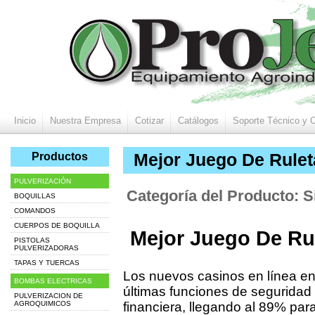
Inicio
Nuestra Empresa
Cotizar
Catálogos
Soporte Técnico y 
Productos
Mejor Juego De Rulet
PULVERIZACIÓN
Categoría del Producto: S
BOQUILLAS
COMANDOS
CUERPOS DE BOQUILLA
Mejor Juego De Rul
PISTOLAS
PULVERIZADORAS
TAPAS Y TUERCAS
Los nuevos casinos en línea en
BOMBAS ELECTRICAS
últimas funciones de seguridad 
PULVERIZACION DE
AGROQUIMICOS
financiera, llegando al 89% p