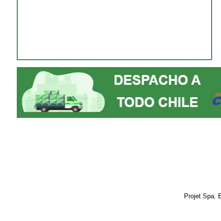
Projet Spa. 