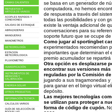
se basa en un generador de núm
CAMAS CALIENTES
computadora, no hemos encontr
REPUESTOS Y
ARTICULOS VARIOS
de respuesta a través del siste
ACOPLES RAPIDOS Y
todas las posibilidades y con 
CONEXIONES
existe la ventaja adicional de q
SALIDAS DE ESTANQUE
conversaciones para su referenc
ABRAZADERAS
soporte futuro que se ocupe de
MANGUERAS
Como jugar al sportingbet ca
MANOMETROS
experimentados recomiendan pre
METEOROLOGÍA
importantes que determinan el es
ESTACION
METEOROLOGICA
premio acumulador se repartirá
PLUVIOMETRO
Otra opción es desplazarse p
HUMIDIFICACIÓN
encontrar sus versiones más 
INSTRUMENTOS DE
reguladas por la Comisión de 
MEDICION Y
CALIBRACIÓN
jugando a sus tragamonedas y 
para ganar en el bingo virtual 
ENERGIA SOLAR
depósito.
OTROS PRODUCTOS
Las mejores tecnologías como
INFORMACIÓN TECNICA
se utilizan para proteger a nu
CALCULOS VARIOS
forma de código de cupón.
No
GUÍA DE SELECCIÓN DE
BOQUILLAS