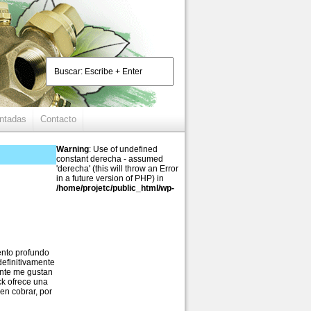
entadas
Contacto
Warning
: Use of undefined
constant derecha - assumed
'derecha' (this will throw an Error
in a future version of PHP) in
/home/projetc/public_html/wp-
ento profundo
definitivamente
ente me gustan
ck ofrece una
en cobrar, por