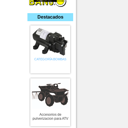
Destacados
CATEGORÍA BOMBAS
Accesorios de
pulverizacion para ATV