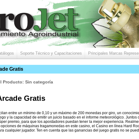
tálogos
Soporte Técnico y Capacitaciones
Principales Marcas Repres
ade Gratis
l Producto: Sin categoría
Arcade Gratis
cilan entre un mínimo de 0,10 y un máximo de 200 monedas por giro, un conocimi
uego y la capacidad de emitir un juicio basado en el informe meteorológico. Juntos 
per premio, para que los apostadores puedan tener la mejor experiencia. Realm
as opciones de máquinas tragamonedas en este casino, el Casino en línea Hard Ro
ra cualquier jugador. Ten en cuenta que las ganancias del juego gratis no se pued