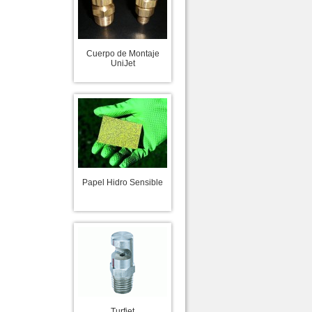
Cuerpo de Montaje
UniJet
Papel Hidro Sensible
Turfjet