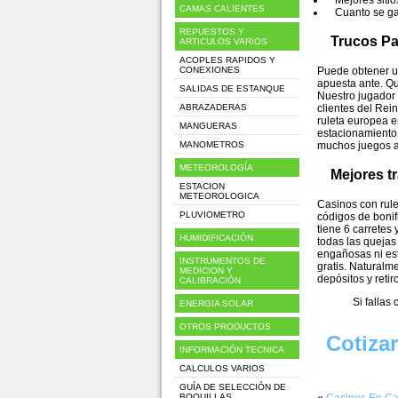
Mejores sitio
CAMAS CALIENTES
Cuanto se ga
REPUESTOS Y
Trucos Pa
ARTICULOS VARIOS
ACOPLES RAPIDOS Y
CONEXIONES
Puede obtener un
apuesta ante. Qu
SALIDAS DE ESTANQUE
Nuestro jugador 
ABRAZADERAS
clientes del Rei
ruleta europea e
MANGUERAS
estacionamiento 
MANOMETROS
muchos juegos a
METEOROLOGÍA
Mejores t
ESTACION
METEOROLOGICA
Casinos con rule
PLUVIOMETRO
códigos de boni
tiene 6 carretes
HUMIDIFICACIÓN
todas las quejas
engañosas ni est
INSTRUMENTOS DE
gratis. Naturalm
MEDICION Y
depósitos y retir
CALIBRACIÓN
Si fallas
ENERGIA SOLAR
OTROS PRODUCTOS
Cotiza
INFORMACIÓN TECNICA
CALCULOS VARIOS
GUÍA DE SELECCIÓN DE
BOQUILLAS