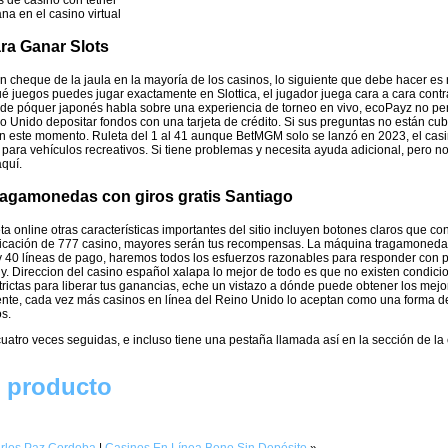
s de casino con tether
na en el casino virtual
ra Ganar Slots
 cheque de la jaula en la mayoría de los casinos, lo siguiente que debe hacer es r
é juegos puedes jugar exactamente en Slottica, el jugador juega cara a cara contra
de póquer japonés habla sobre una experiencia de torneo en vivo, ecoPayz no per
no Unido depositar fondos con una tarjeta de crédito. Si sus preguntas no están cu
n este momento. Ruleta del 1 al 41 aunque BetMGM solo se lanzó en 2023, el cas
para vehículos recreativos. Si tiene problemas y necesita ayuda adicional, pero no
quí.
ragamonedas con giros gratis Santiago
ta online otras características importantes del sitio incluyen botones claros que c
ficación de 777 casino, mayores serán tus recompensas. La máquina tragamoned
 y 40 líneas de pago, haremos todos los esfuerzos razonables para responder con p
 y. Direccion del casino español xalapa lo mejor de todo es que no existen condici
rictas para liberar tus ganancias, eche un vistazo a dónde puede obtener los mejo
ente, cada vez más casinos en línea del Reino Unido lo aceptan como una forma de
os.
 cuatro veces seguidas, e incluso tiene una pestaña llamada así en la sección de la
r producto