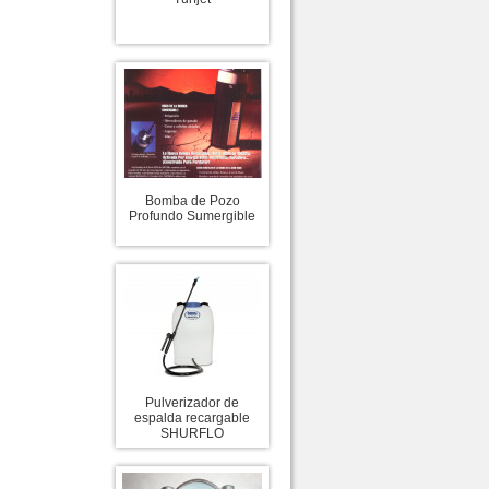
Bomba de Pozo
Profundo Sumergible
Pulverizador de
espalda recargable
SHURFLO