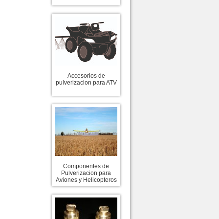
Accesorios de
pulverizacion para ATV
Componentes de
Pulverizacion para
Aviones y Helicopteros