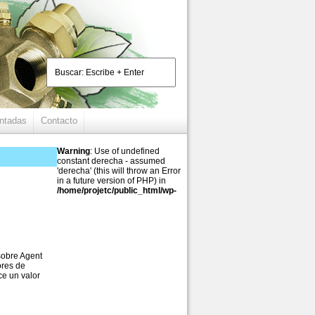
entadas
Contacto
Warning
: Use of undefined
constant derecha - assumed
'derecha' (this will throw an Error
in a future version of PHP) in
/home/projetc/public_html/wp-
sobre Agent
ores de
ce un valor