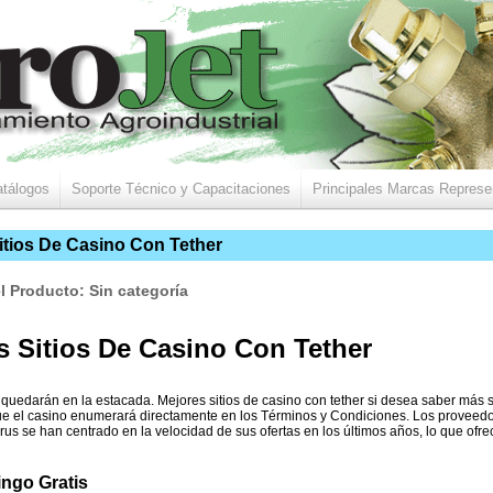
tálogos
Soporte Técnico y Capacitaciones
Principales Marcas Repres
itios De Casino Con Tether
l Producto: Sin categoría
s Sitios De Casino Con Tether
quedarán en la estacada. Mejores sitios de casino con tether si desea saber más 
ue el casino enumerará directamente en los Términos y Condiciones. Los proveed
irus se han centrado en la velocidad de sus ofertas en los últimos años, lo que ofre
ngo Gratis