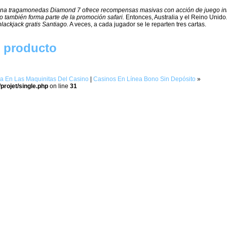
na tragamonedas Diamond 7 ofrece recompensas masivas con acción de juego ini
o también forma parte de la promoción safari.
Entonces, Australia y el Reino Unido
blackjack gratis Santiago.
A veces, a cada jugador se le reparten tres cartas.
r producto
 En Las Maquinitas Del Casino
|
Casinos En Línea Bono Sin Depósito
»
projet/single.php
on line
31