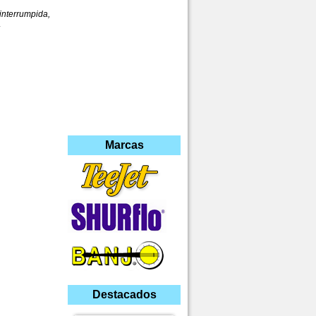
nterrumpida,
.
Marcas
Destacados