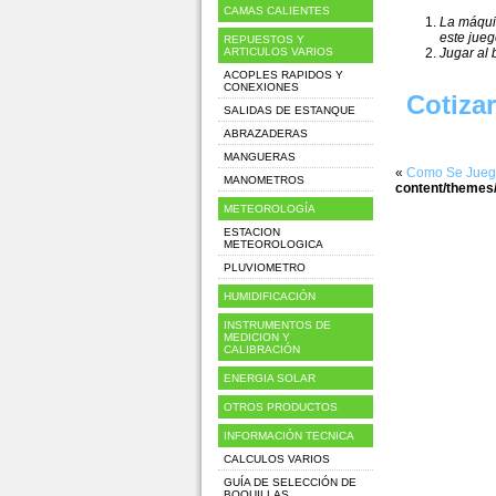
CAMAS CALIENTES
La máqui
este jueg
REPUESTOS Y
ARTICULOS VARIOS
Jugar al 
ACOPLES RAPIDOS Y
CONEXIONES
Cotiza
SALIDAS DE ESTANQUE
ABRAZADERAS
MANGUERAS
«
Como Se Juega
MANOMETROS
content/themes/
METEOROLOGÍA
ESTACION
METEOROLOGICA
PLUVIOMETRO
HUMIDIFICACIÓN
INSTRUMENTOS DE
MEDICION Y
CALIBRACIÓN
ENERGIA SOLAR
OTROS PRODUCTOS
INFORMACIÓN TECNICA
CALCULOS VARIOS
GUÍA DE SELECCIÓN DE
BOQUILLAS