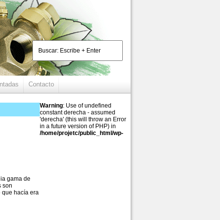
entadas
Contacto
Warning
: Use of undefined
constant derecha - assumed
'derecha' (this will throw an Error
in a future version of PHP) in
/home/projetc/public_html/wp-
lia gama de
s son
o que hacía era