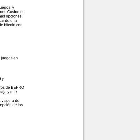
juegos, y
lions Casino es
nas opciones.
acar de una
e bitcoin con
 juegos en
0 y
tivos de BEPRO
baja y que
 víspera de
cepción de las