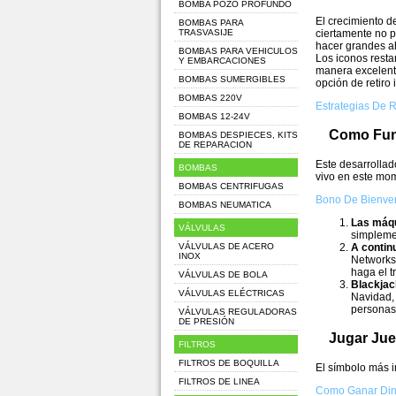
BOMBA POZO PROFUNDO
El crecimiento d
BOMBAS PARA
TRASVASIJE
ciertamente no p
hacer grandes ah
BOMBAS PARA VEHICULOS
Los iconos resta
Y EMBARCACIONES
manera excelente
BOMBAS SUMERGIBLES
opción de retiro
BOMBAS 220V
Estrategias De R
BOMBAS 12-24V
Como Fun
BOMBAS DESPIECES, KITS
DE REPARACION
Este desarrolla
BOMBAS
vivo en este mo
BOMBAS CENTRIFUGAS
Bono De Bienve
BOMBAS NEUMATICA
Las máqu
VÁLVULAS
simpleme
VÁLVULAS DE ACERO
A contin
INOX
Networks 
haga el t
VÁLVULAS DE BOLA
Blackjac
VÁLVULAS ELÉCTRICAS
Navidad, 
personas
VÁLVULAS REGULADORAS
DE PRESIÓN
Jugar Ju
FILTROS
FILTROS DE BOQUILLA
El símbolo más i
FILTROS DE LINEA
Como Ganar Dine