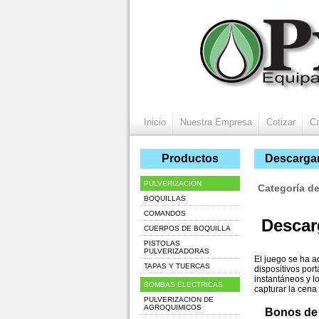
Inicio
Nuestra Empresa
Cotizar
Ca
Productos
Descarga
PULVERIZACIÓN
Categoría de
BOQUILLAS
COMANDOS
Descar
CUERPOS DE BOQUILLA
PISTOLAS
PULVERIZADORAS
El juego se ha a
TAPAS Y TUERCAS
dispositivos por
instantáneos y l
BOMBAS ELECTRICAS
capturar la cena
PULVERIZACION DE
AGROQUIMICOS
Bonos de 