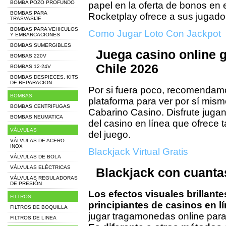
BOMBA POZO PROFUNDO
papel en la oferta de bonos en 
BOMBAS PARA
Rocketplay ofrece a sus jugado
TRASVASIJE
BOMBAS PARA VEHICULOS
Como Jugar Loto Con Jackpot
Y EMBARCACIONES
BOMBAS SUMERGIBLES
Juega casino online g
BOMBAS 220V
Chile 2026
BOMBAS 12-24V
BOMBAS DESPIECES, KITS
DE REPARACION
Por si fuera poco, recomendam
BOMBAS
plataforma para ver por sí mis
BOMBAS CENTRIFUGAS
Cabarino Casino. Disfrute juga
BOMBAS NEUMATICA
del casino en línea que ofrece 
VÁLVULAS
del juego.
VÁLVULAS DE ACERO
INOX
Blackjack Virtual Gratis
VÁLVULAS DE BOLA
VÁLVULAS ELÉCTRICAS
Blackjack con cuanta
VÁLVULAS REGULADORAS
DE PRESIÓN
Los efectos visuales brillant
FILTROS
principiantes de casinos en l
FILTROS DE BOQUILLA
jugar tragamonedas online para
FILTROS DE LINEA