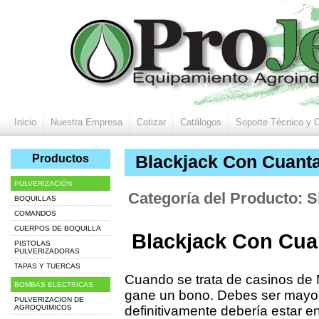
Inicio
Nuestra Empresa
Cotizar
Catálogos
Soporte Técnico y 
Productos
Blackjack Con Cuant
PULVERIZACIÓN
Categoría del Producto: S
BOQUILLAS
COMANDOS
CUERPOS DE BOQUILLA
Blackjack Con Cua
PISTOLAS
PULVERIZADORAS
TAPAS Y TUERCAS
Cuando se trata de casinos de
BOMBAS ELECTRICAS
gane un bono. Debes ser mayor
PULVERIZACION DE
AGROQUIMICOS
definitivamente debería estar en