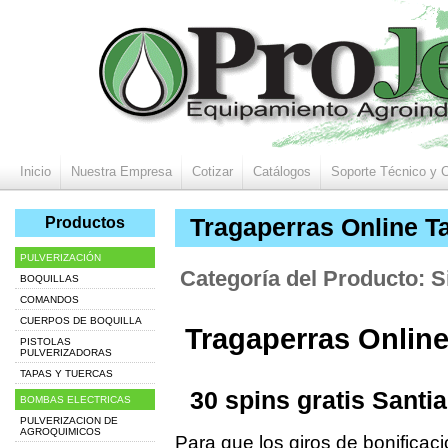
Inicio
Nuestra Empresa
Cotizar
Catálogos
Soporte Técnico y 
Productos
Tragaperras Online Ta
PULVERIZACIÓN
Categoría del Producto: S
BOQUILLAS
COMANDOS
CUERPOS DE BOQUILLA
Tragaperras Online
PISTOLAS
PULVERIZADORAS
TAPAS Y TUERCAS
30 spins gratis Santi
BOMBAS ELECTRICAS
PULVERIZACION DE
AGROQUIMICOS
Para que los giros de bonificac