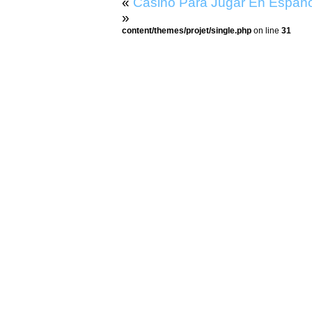
«
Casino Para Jugar En Españo
»
content/themes/projet/single.php
on line
31