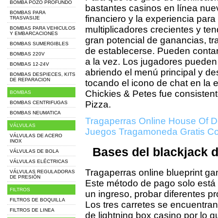
BOMBA POZO PROFUNDO
bastantes casinos en línea nue
BOMBAS PARA
financiero y la experiencia par
TRASVASIJE
multiplicadores crecientes y t
BOMBAS PARA VEHICULOS
Y EMBARCACIONES
gran potencial de ganancias, tr
BOMBAS SUMERGIBLES
de establecerse. Pueden contar
BOMBAS 220V
a la vez. Los jugadores pueden 
BOMBAS 12-24V
abriendo el menú principal y d
BOMBAS DESPIECES, KITS
DE REPARACION
tocando el icono de chat en la es
Chickies & Petes fue consiste
BOMBAS
Pizza.
BOMBAS CENTRIFUGAS
BOMBAS NEUMATICA
Tragaperras Online House Of 
VÁLVULAS
Juegos Tragamoneda Gratis C
VÁLVULAS DE ACERO
INOX
Bases del blackjack d
VÁLVULAS DE BOLA
VÁLVULAS ELÉCTRICAS
Tragaperras online blueprint ga
VÁLVULAS REGULADORAS
DE PRESIÓN
Este método de pago solo está h
FILTROS
un ingreso, probar diferentes pro
FILTROS DE BOQUILLA
Los tres carretes se encuentran e
FILTROS DE LINEA
de lightning box casino por lo 