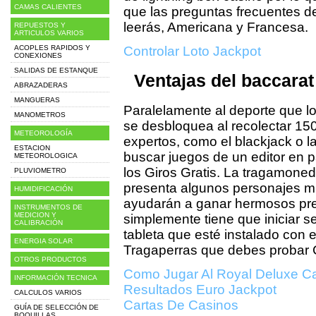
CAMAS CALIENTES
que las preguntas frecuentes 
leerás, Americana y Francesa.
REPUESTOS Y
ARTICULOS VARIOS
ACOPLES RAPIDOS Y
Controlar Loto Jackpot
CONEXIONES
SALIDAS DE ESTANQUE
Ventajas del baccarat 
ABRAZADERAS
MANGUERAS
Paralelamente al deporte que los
MANOMETROS
se desbloquea al recolectar 150
METEOROLOGÍA
expertos, como el blackjack o l
ESTACION
buscar juegos de un editor en pa
METEOROLOGICA
los Giros Gratis. La tragamoned
PLUVIOMETRO
presenta algunos personajes mi
HUMIDIFICACIÓN
ayudarán a ganar hermosos prem
INSTRUMENTOS DE
MEDICION Y
simplemente tiene que iniciar s
CALIBRACIÓN
tableta que esté instalado con e
ENERGIA SOLAR
Tragaperras que debes probar C
OTROS PRODUCTOS
Como Jugar Al Royal Deluxe C
INFORMACIÓN TECNICA
Resultados Euro Jackpot
CALCULOS VARIOS
Cartas De Casinos
GUÍA DE SELECCIÓN DE
BOQUILLAS